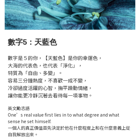
數字5：天藍色
數字是５的你，【天藍色】是你的幸運色，
大海的代表色，也代表「淨化」，
特質為「自由、多變」。
容易三分鐘熱度，不喜歡一成不變，
冷卻過度活躍的心智，撫平躁動情緒，
讓你能更冷靜沉著去看待每一項事物。
英文勵志語
One’s real value first lies in to what degree and what
sense he set himself.
一個人的真正價值首先決定於他在什麼程度上和在什麼意義上從
自我解放出來。