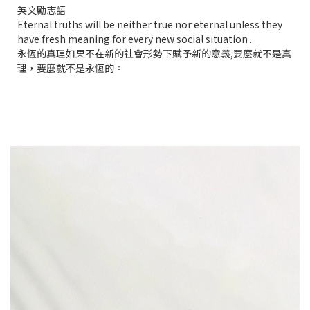
英文勵志語
Eternal truths will be neither true nor eternal unless they
have fresh meaning for every new social situation .
永恆的真理如果不在新的社會形勢下賦予新的意義,要麼就不是真
理，要麼就不是永恆的。