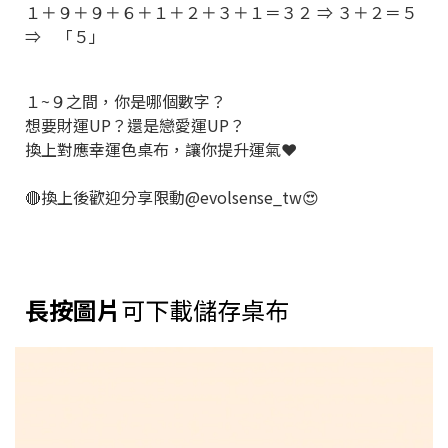
１＋９＋９＋６＋１＋２＋３＋１＝３２ ⇒ ３＋２＝５
⇒ 「５」
１~９之間，你是哪個數字？
想要財運UP？還是戀愛運UP？
換上對應幸運色桌布，讓你提升運氣❤️
⠀⠀⠀
🔴換上後歡迎分享限動@evolsense_tw😍
長按圖片
可下載儲存桌布